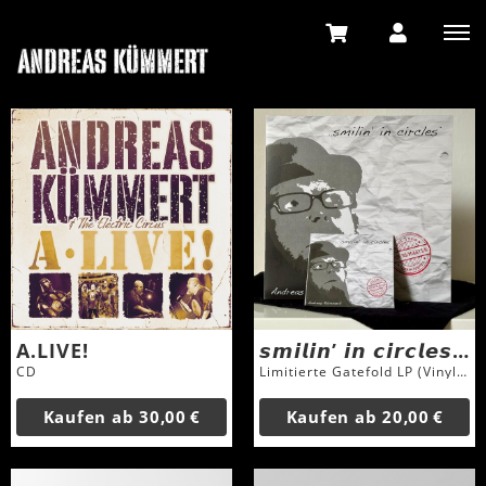
A.LIVE!
𝙨𝙢𝙞𝙡𝙞𝙣’ 𝙞𝙣 𝙘𝙞𝙧𝙘𝙡𝙚𝙨 2025 - LP/CD
CD
Limitierte Gatefold LP (Vinyl = Marble) und Gatefold CD
Kaufen ab
30,00 €
Kaufen ab
20,00 €